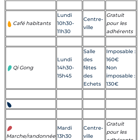
Lundi
Gratuit
Centre-
Café habitants
10h30-
pour les
ville
11h30
adhérents
Salle
Imposable :
Lundi
des
160€
Qi Gong
14h30-
fêtes
Non
15h45
des
imposable :
Echets
130€
Gratuit
Mardi
Centre-
pour les
Marche/randonnée
13h30
ville