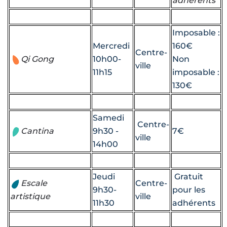
adhérents
Imposable :
Mercredi
160€
Centre-
Qi Gong
10h00-
Non
ville
11h15
imposable :
130€
Samedi
Centre-
Cantina
9h30 -
7€
ville
14h00
Jeudi
Gratuit
Escale
Centre-
9h30-
pour les
artistique
ville
11h30
adhérents